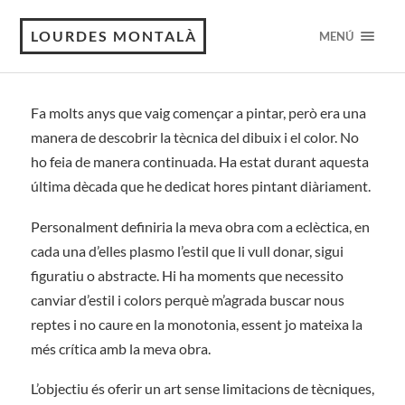
LOURDES MONTALÀ
MENÚ
Fa molts anys que vaig començar a pintar, però era una
manera de descobrir la tècnica del dibuix i el color. No
ho feia de manera continuada. Ha estat durant aquesta
última dècada que he dedicat hores pintant diàriament.
Personalment definiria la meva obra com a eclèctica, en
cada una d’elles plasmo l’estil que li vull donar, sigui
figuratiu o abstracte. Hi ha moments que necessito
canviar d’estil i colors perquè m’agrada buscar nous
reptes i no caure en la monotonia, essent jo mateixa la
més crítica amb la meva obra.
L’objectiu és oferir un art sense limitacions de tècniques,